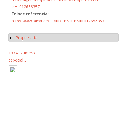
id=1012656357
Enlace referencia:
http://www.iaicat.de/DB=1/PPN?PPN=1012656357
Proprietario
Mostrar
1934. Número
especial,5