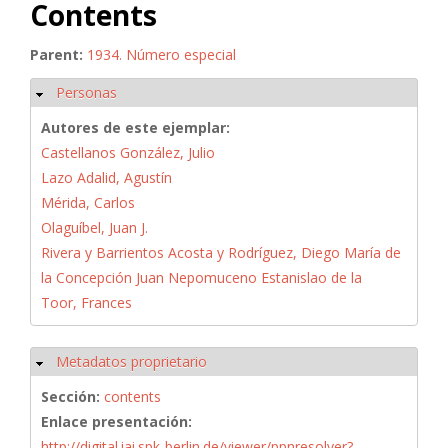
Contents
Parent:
1934. Número especial
Personas
Ocultar
Autores de este ejemplar:
Castellanos González, Julio
Lazo Adalid, Agustín
Mérida, Carlos
Olaguíbel, Juan J.
Rivera y Barrientos Acosta y Rodríguez, Diego María de
la Concepción Juan Nepomuceno Estanislao de la
Toor, Frances
Metadatos proprietario
Ocultar
Sección:
contents
Enlace presentación:
http://digital.iai.spk-berlin.de/viewer/ppnresolver?