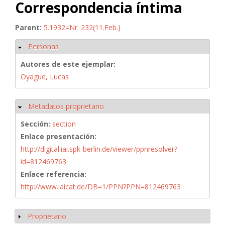
Correspondencia íntima
Parent:
5.1932=Nr. 232(11.Feb.)
Personas
Ocultar
Autores de este ejemplar:
Oyague, Lucas
Metadatos proprietario
Ocultar
Sección:
section
Enlace presentación:
http://digital.iai.spk-berlin.de/viewer/ppnresolver?
id=812469763
Enlace referencia:
http://www.iaicat.de/DB=1/PPN?PPN=812469763
Proprietario
Mostrar