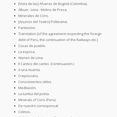
[Vista de las] Afueras de Bogotá (Colombia).
Álbum - Lima - Molino de Presa.
Minerales de Coris.
[Anuncio del Teatro] Politeama.
Panteismo.
Translation [of the agreement respecting the foreign
debt of Peru, the continuation of the Railways etc.]
Cosas de pueblo.
La esposa.
Ateneo de Lima.
Il Cantico dei cantici. (Continuación.)
A una muerta.
Crepúsculos.
Conocimientos útiles.
Meditación.
La tumba del poeta.
Minerals of Coris (Peru).
De nuestro corresponsal.
Colmos.