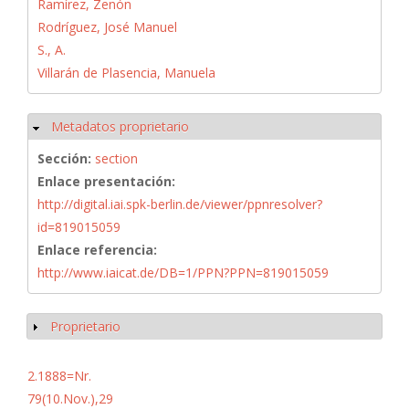
Ramírez, Zenón
Rodríguez, José Manuel
S., A.
Villarán de Plasencia, Manuela
Metadatos proprietario
Ocultar
Sección:
section
Enlace presentación:
http://digital.iai.spk-berlin.de/viewer/ppnresolver?
id=819015059
Enlace referencia:
http://www.iaicat.de/DB=1/PPN?PPN=819015059
Proprietario
Mostrar
2.1888=Nr.
79(10.Nov.),29