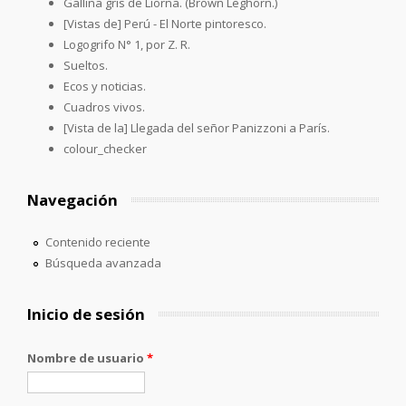
Gallina gris de Liorna. (Brown Leghorn.)
[Vistas de] Perú - El Norte pintoresco.
Logogrifo N° 1, por Z. R.
Sueltos.
Ecos y noticias.
Cuadros vivos.
[Vista de la] Llegada del señor Panizzoni a París.
colour_checker
Navegación
Contenido reciente
Búsqueda avanzada
Inicio de sesión
Nombre de usuario
*