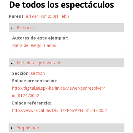
De todos los espectáculos
Parent:
8.1934=Nr. 250(1.Feb.)
Personas
Ocultar
Autores de este ejemplar:
Parra del Riego, Carlos
Metadatos proprietario
Ocultar
Sección:
section
Enlace presentación:
http://digital.iai.spk-berlin.de/viewer/ppnresolver?
id=812470052
Enlace referencia:
http://www.iaicat.de/DB=1/PPN?PPN=812470052
Proprietario
Mostrar