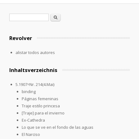
Formulario de búsqueda
Buscar
Revolver
alistar todos autores
Inhaltsverzeichnis
5.1907=Nr. 214(4.Mai)
binding
Páginas femeninas
Traje estilo princesa
[Traje] para el invierno
Ex-Cathedra
Lo que se ve en el fondo de las aguas
El Narciso