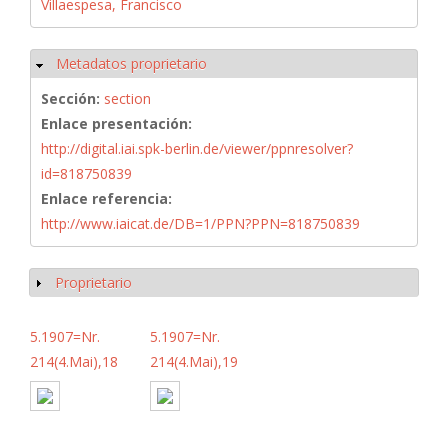
Villaespesa, Francisco
Metadatos proprietario
Ocultar
Sección:
section
Enlace presentación:
http://digital.iai.spk-berlin.de/viewer/ppnresolver?
id=818750839
Enlace referencia:
http://www.iaicat.de/DB=1/PPN?PPN=818750839
Proprietario
Mostrar
5.1907=Nr.
5.1907=Nr.
214(4.Mai),18
214(4.Mai),19