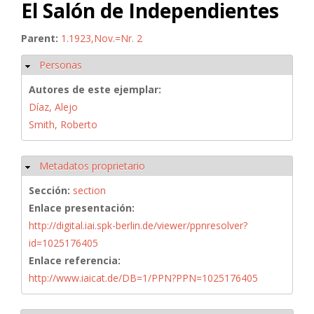
El Salón de Independientes
Parent:
1.1923,Nov.=Nr. 2
Personas
Ocultar
Autores de este ejemplar:
Díaz, Alejo
Smith, Roberto
Metadatos proprietario
Ocultar
Sección:
section
Enlace presentación:
http://digital.iai.spk-berlin.de/viewer/ppnresolver?
id=1025176405
Enlace referencia:
http://www.iaicat.de/DB=1/PPN?PPN=1025176405