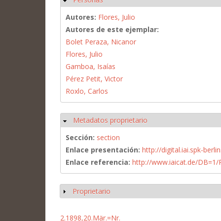
Autores:
Flores, Julio
Autores de este ejemplar:
Bolet Peraza, Nicanor
Flores, Julio
Gamboa, Isaías
Pérez Petit, Victor
Roxlo, Carlos
Metadatos proprietario
Ocultar
Sección:
section
Enlace presentación:
http://digital.iai.spk-be
Enlace referencia:
http://www.iaicat.de/DB=
Proprietario
Mostrar
2.1898,20.Mär.=Nr.