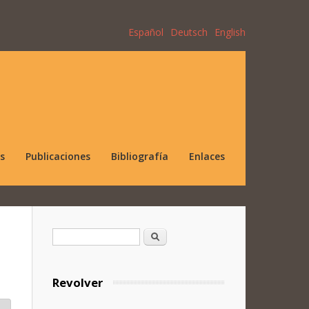
Español
Deutsch
English
s
Publicaciones
Bibliografía
Enlaces
Formulario de búsqueda
Buscar
Revolver