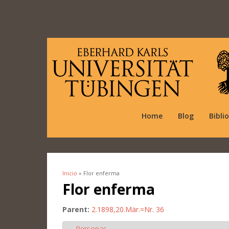
Home
Blog
Bibli
Inicio
» Flor enferma
Se encuentra usted aquí
Flor enferma
Parent:
2.1898,20.Mär.=Nr. 36
Personas
Ocultar