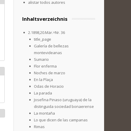
alistar todos autores
Inhaltsverzeichnis
2.1898,20.Mär.=Nr. 36
title_page
Galería de bellezas
montevideanas
Sumario
Flor enferma
Noches de marzo
En la Plaça
Odas de Horacio
La parada
Josefina Pinaso (uruguaya) de la
distinguida sociedad bonaerense
La montaña
Lo que dicen de las campanas
Rimas