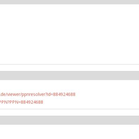
rlin.de/viewer/ppnresolver?id=884924688
1/PPN?PPN=884924688