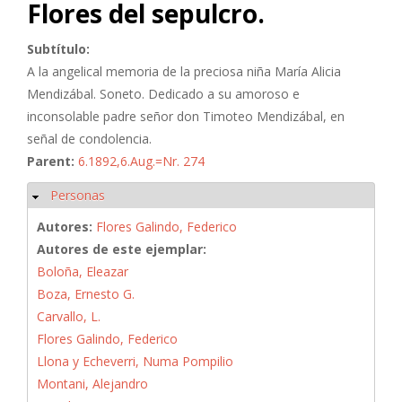
Flores del sepulcro.
Subtítulo:
A la angelical memoria de la preciosa niña María Alicia
Mendizábal. Soneto. Dedicado a su amoroso e
inconsolable padre señor don Timoteo Mendizábal, en
señal de condolencia.
Parent:
6.1892,6.Aug.=Nr. 274
Personas
Ocultar
Autores:
Flores Galindo, Federico
Autores de este ejemplar:
Boloña, Eleazar
Boza, Ernesto G.
Carvallo, L.
Flores Galindo, Federico
Llona y Echeverri, Numa Pompilio
Montani, Alejandro