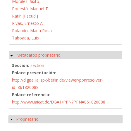
Morales, Sixto
Podestá, Manuel T.
Ratín [Pseud.]
Rivas, Ernesto A.
Rolando, María Rosa
Taboada, Luis
Metadatos proprietario
Ocultar
Sección:
section
Enlace presentación:
http://digital.iai.spk-berlin.de/viewer/ppnresolver?
id=861820088
Enlace referencia:
http://www.iaicat.de/DB=1/PPN?PPN=861820088
Proprietario
Mostrar