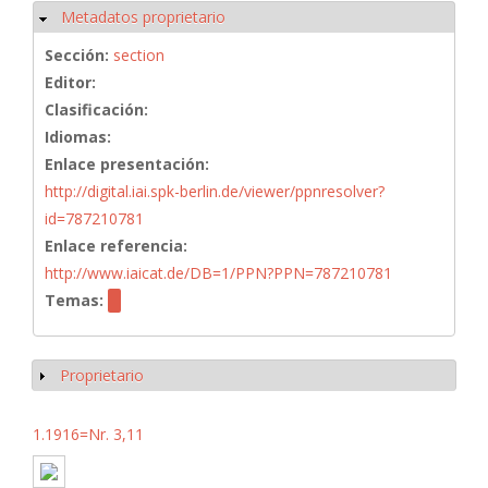
Metadatos proprietario
Ocultar
Sección:
section
Editor:
Clasificación:
Idiomas:
Enlace presentación:
http://digital.iai.spk-berlin.de/viewer/ppnresolver?
id=787210781
Enlace referencia:
http://www.iaicat.de/DB=1/PPN?PPN=787210781
Temas:
Proprietario
Mostrar
1.1916=Nr. 3,11