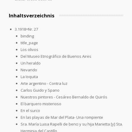
Inhaltsverzeichnis
3.1918=Nr. 27
binding
title_page
Los olivos
Del Museo Etnográfico de Buenos Aires
Un heraldo
Nevando
La Ioquita
Arte argentino - Contra luz
Carlos Guido y Spano
Nuestros pintores - Cesáreo Bernaldo de Quirós
El barquero misterioso
En el surco
En las playas de Mar del Plata- Una rompiente
Sra. María Luisa Rapelli de benci y su hija Marietta [y] Sta.
Herminia del Castillo