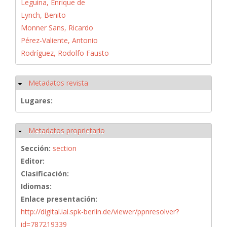
Leguina, Enrique de
Lynch, Benito
Monner Sans, Ricardo
Pérez-Valiente, Antonio
Rodríguez, Rodolfo Fausto
Metadatos revista
Ocultar
Lugares:
Metadatos proprietario
Ocultar
Sección:
section
Editor:
Clasificación:
Idiomas:
Enlace presentación:
http://digital.iai.spk-berlin.de/viewer/ppnresolver?
id=787219339