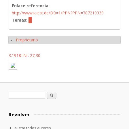
Enlace referencia:
http://www.iaicat.de/DB=1/PPN?PPN=787219339
Temas:
Proprietario
Mostrar
3.1918=Nr. 27,30
Formulario de búsqueda
Buscar
Revolver
alistar todos autores