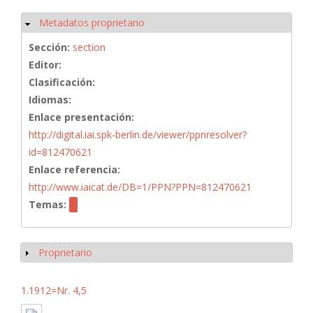
Metadatos proprietario
Ocultar
Sección:
section
Editor:
Clasificación:
Idiomas:
Enlace presentación:
http://digital.iai.spk-berlin.de/viewer/ppnresolver?
id=812470621
Enlace referencia:
http://www.iaicat.de/DB=1/PPN?PPN=812470621
Temas:
Proprietario
Mostrar
1.1912=Nr. 4,5