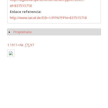
id=837515718
Enlace referencia:
http://www.iaicat.de/DB=1/PPN?PPN=837515718
Proprietario
Mostrar
1.1911=Nr. [7],97