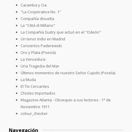
Caramba y Cia.
"La Cooperativa No. 1"
Compañía disuelta
La "Cittá di Millano"
La Compañía Guitry que actuó en el "Odeón"
Un tenor indio en Madrid
Conciertos Paderewski
Oro y Plata (Poesía)
La Vencedura
Una Tragedia del Mar
Últimos momentos de nuestro Señor Cupido (Poseía)
La Muda
El Tío Cervantes
Chistes Importados
Magazine Atlanta - Obsequio a sus lectores - 1° de
Noviembre 1911
colour_checker
Navegación