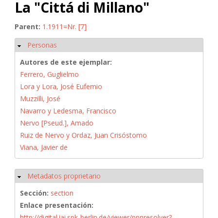
La "Cittá di Millano"
Parent:
1.1911=Nr. [7]
Personas
Ocultar
Autores de este ejemplar:
Ferrero, Guglielmo
Lora y Lora, José Eufemio
Muzzilli, José
Navarro y Ledesma, Francisco
Nervo [Pseud.], Amado
Ruiz de Nervo y Ordaz, Juan Crisóstomo
Viana, Javier de
Metadatos proprietario
Ocultar
Sección:
section
Enlace presentación:
http://digital.iai.spk-berlin.de/viewer/ppnresolver?