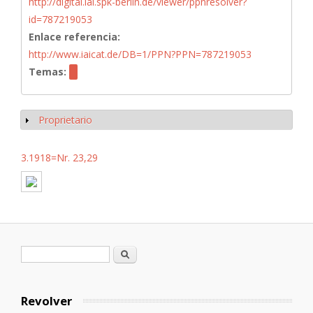
http://digital.iai.spk-berlin.de/viewer/ppnresolver?
id=787219053
Enlace referencia:
http://www.iaicat.de/DB=1/PPN?PPN=787219053
Temas:
Proprietario
Mostrar
3.1918=Nr. 23,29
Formulario de búsqueda
Buscar
Revolver