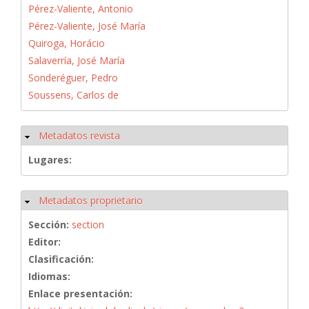
Pérez-Valiente, Antonio
Pérez-Valiente, José María
Quiroga, Horácio
Salaverría, José María
Sonderéguer, Pedro
Soussens, Carlos de
Metadatos revista
Ocultar
Lugares:
Metadatos proprietario
Ocultar
Sección:
section
Editor:
Clasificación:
Idiomas:
Enlace presentación: