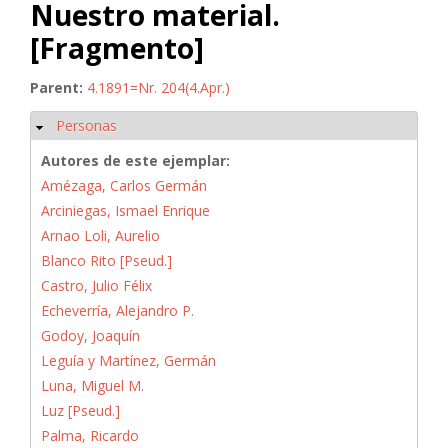
Nuestro material.
[Fragmento]
Parent:
4.1891=Nr. 204(4.Apr.)
Personas
Ocultar
Autores de este ejemplar:
Amézaga, Carlos Germán
Arciniegas, Ismael Enrique
Arnao Loli, Aurelio
Blanco Rito [Pseud.]
Castro, Julio Félix
Echeverría, Alejandro P.
Godoy, Joaquín
Leguía y Martínez, Germán
Luna, Miguel M.
Luz [Pseud.]
Palma, Ricardo