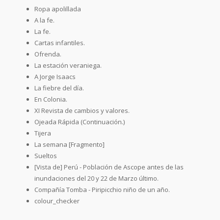
Ropa apolillada
A la fe.
La fe.
Cartas infantiles.
Ofrenda.
La estación veraniega.
A Jorge Isaacs
La fiebre del día.
En Colonia.
XI Revista de cambios y valores.
Ojeada Rápida (Continuación.)
Tijera
La semana [Fragmento]
Sueltos
[Vista de] Perú - Población de Ascope antes de las
inundaciones del 20 y 22 de Marzo último.
Compañía Tomba - Piripicchio niño de un año.
colour_checker