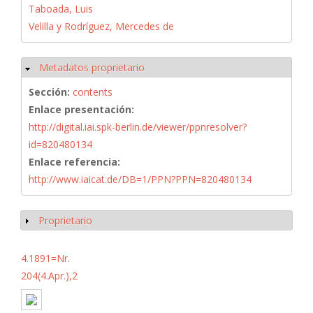
Taboada, Luis
Velilla y Rodríguez, Mercedes de
Metadatos proprietario
Ocultar
Sección:
contents
Enlace presentación:
http://digital.iai.spk-berlin.de/viewer/ppnresolver?
id=820480134
Enlace referencia:
http://www.iaicat.de/DB=1/PPN?PPN=820480134
Proprietario
Mostrar
4.1891=Nr.
204(4.Apr.),2