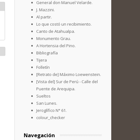
General don Manuel Velarde.
J. Mazzini.
Al partir.
Lo que costó un recibimiento.
Canto de Atahualpa.
Monumento Grau.
A Hortensia del Pino.
Bibliografía
Tijera
Folletín
[Retrato de] Máximo Loewenstein.
[Vista del] Sur de Perú - Calle del
Puente de Arequipa.
Sueltos
San Lunes.
Jeroglífico N° 61.
colour_checker
Navegación