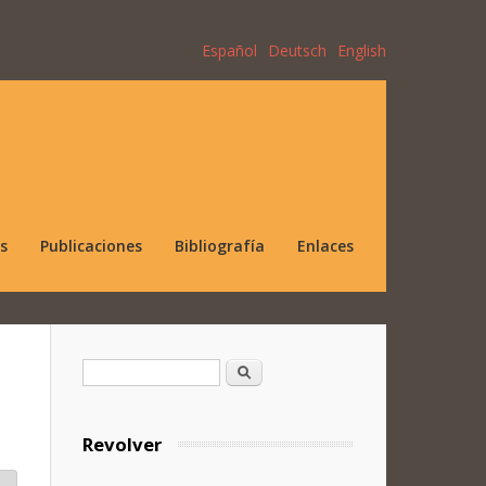
Español
Deutsch
English
s
Publicaciones
Bibliografía
Enlaces
Formulario de búsqueda
Buscar
Revolver