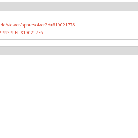
rlin.de/viewer/ppnresolver?id=819021776
1/PPN?PPN=819021776