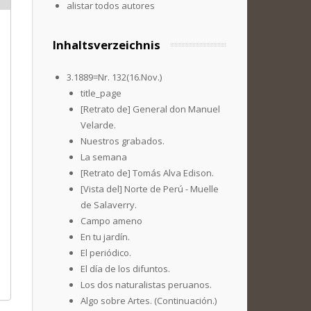
alistar todos autores
Inhaltsverzeichnis
3.1889=Nr. 132(16.Nov.)
title_page
[Retrato de] General don Manuel
Velarde.
Nuestros grabados.
La semana
[Retrato de] Tomás Alva Edison.
[Vista del] Norte de Perú - Muelle
de Salaverry.
Campo ameno
En tu jardín.
El periódico.
El día de los difuntos.
Los dos naturalistas peruanos.
Algo sobre Artes. (Continuación.)