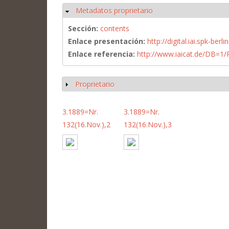
Metadatos proprietario
Ocultar
Sección:
contents
Enlace presentación:
http://digital.iai.spk-be
Enlace referencia:
http://www.iaicat.de/DB=
Proprietario
Mostrar
3.1889=Nr.
3.1889=Nr.
132(16.Nov.),2
132(16.Nov.),3