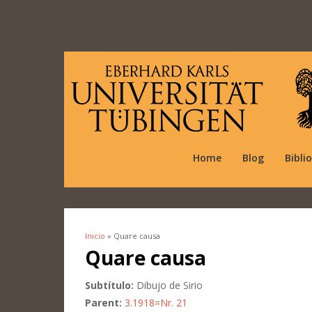
Home
Blog
Bibli
Inicio
» Quare causa
Se encuentra usted aquí
Quare causa
Subtítulo:
Dibujo de Sirio
Parent:
3.1918=Nr. 21