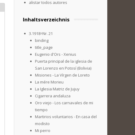
alistar todos autores
Inhaltsverzeichnis
3.1918=Nr. 21
binding
title_page
Eugenio d'Ors - Xenius
Puerta principal de la iglesia de
San Lorenzo en Potosí (Bolivia)
Misiones - La Vírgen de Loreto
La mére Morieu
La Iglesia Matriz de Jujuy
Cigarrera andaluza
Oro viejo - Los carnavales de mi
tiempo
Martirios voluntarios - En casa del
modisto
Mi perro