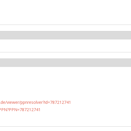
rlin.de/viewer/ppnresolver?id=787212741
1/PPN?PPN=787212741