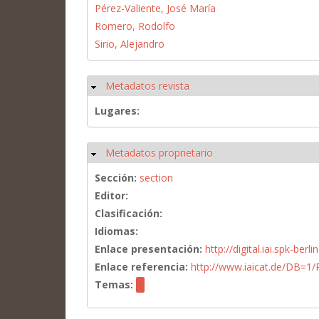
Pérez-Valiente, José María
Romero, Rodolfo
Sirio, Alejandro
Metadatos revista
Ocultar
Lugares:
Metadatos proprietario
Ocultar
Sección:
section
Editor:
Clasificación:
Idiomas:
Enlace presentación:
http://digital.iai.spk-be
Enlace referencia:
http://www.iaicat.de/DB=
Temas: