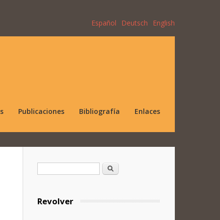
Español
Deutsch
English
s
Publicaciones
Bibliografía
Enlaces
Formulario de búsqueda
Buscar
Revolver