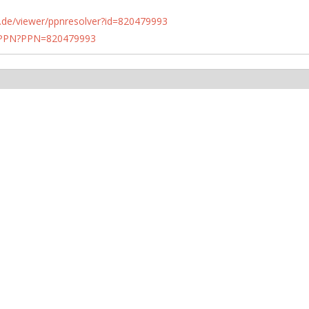
rlin.de/viewer/ppnresolver?id=820479993
1/PPN?PPN=820479993