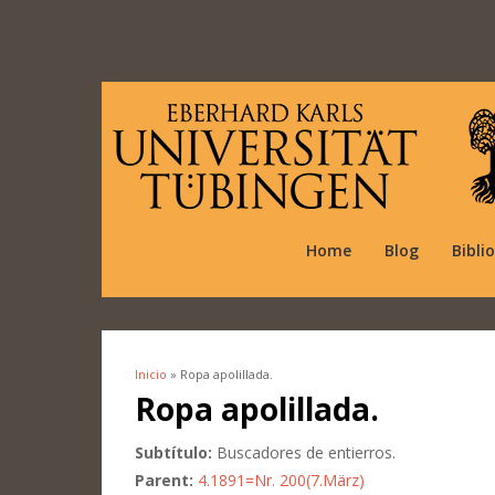
Home
Blog
Bibli
Inicio
» Ropa apolillada.
Se encuentra usted aquí
Ropa apolillada.
Subtítulo:
Buscadores de entierros.
Parent:
4.1891=Nr. 200(7.März)