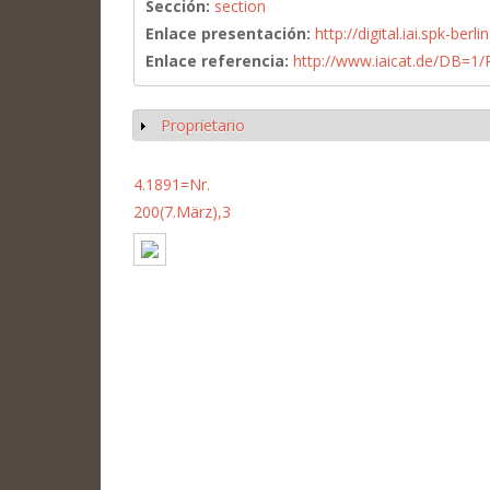
Sección:
section
Enlace presentación:
http://digital.iai.spk-be
Enlace referencia:
http://www.iaicat.de/DB=
Proprietario
Mostrar
4.1891=Nr.
200(7.März),3