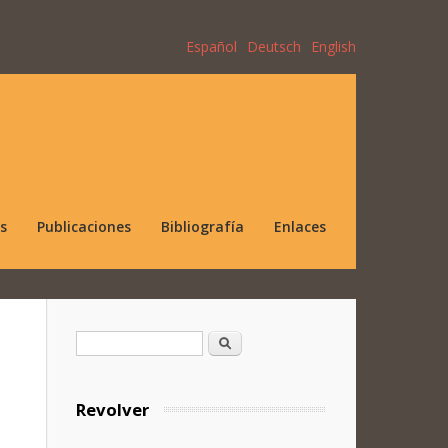
Español
Deutsch
English
s
Publicaciones
Bibliografía
Enlaces
Formulario de búsqueda
Buscar
Revolver