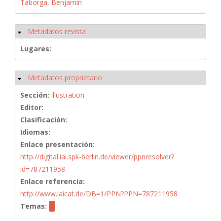
Taborga, Benjamín
Metadatos revista
Ocultar
Lugares:
Metadatos proprietario
Ocultar
Sección:
illustration
Editor:
Clasificación:
Idiomas:
Enlace presentación:
http://digital.iai.spk-berlin.de/viewer/ppnresolver?
id=787211958
Enlace referencia:
http://www.iaicat.de/DB=1/PPN?PPN=787211958
Temas: