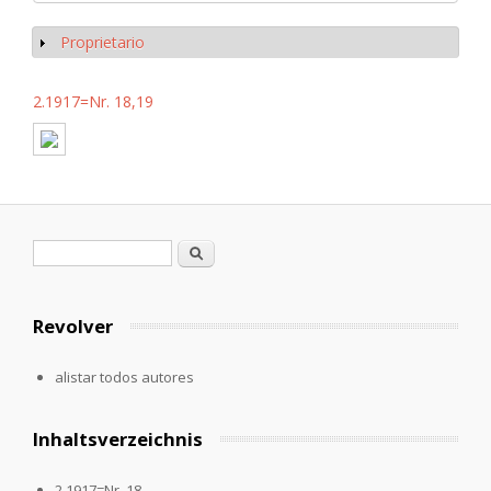
Proprietario
Mostrar
2.1917=Nr. 18,19
Formulario de búsqueda
Buscar
Revolver
alistar todos autores
Inhaltsverzeichnis
2.1917=Nr. 18