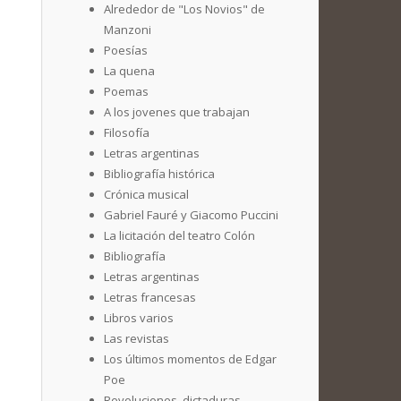
Alrededor de "Los Novios" de
Manzoni
Poesías
La quena
Poemas
A los jovenes que trabajan
Filosofía
Letras argentinas
Bibliografía histórica
Crónica musical
Gabriel Fauré y Giacomo Puccini
La licitación del teatro Colón
Bibliografía
Letras argentinas
Letras francesas
Libros varios
Las revistas
Los últimos momentos de Edgar
Poe
Revoluciones, dictaduras,