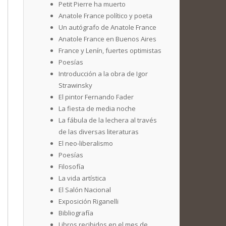
Petit Pierre ha muerto
Anatole France político y poeta
Un autógrafo de Anatole France
Anatole France en Buenos Aires
France y Lenín, fuertes optimistas
Poesías
Introducción a la obra de Igor
Strawinsky
El pintor Fernando Fader
La fiesta de media noche
La fábula de la lechera al través
de las diversas literaturas
El neo-liberalismo
Poesías
Filosofía
La vida artística
El Salón Nacional
Exposición Riganelli
Bibliografía
Libros recibidos en el mes de