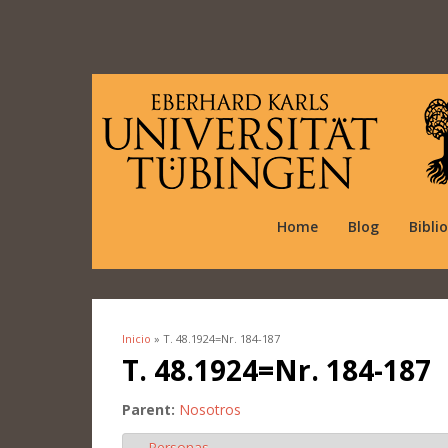
Home
Blog
Bibli
Inicio
» T. 48.1924=Nr. 184-187
Se encuentra usted aquí
T. 48.1924=Nr. 184-187
Parent:
Nosotros
Personas
Ocultar