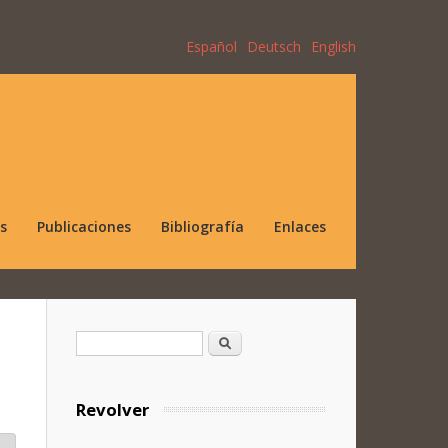
Español
Deutsch
English
s
Publicaciones
Bibliografía
Enlaces
Formulario de búsqueda
Buscar
Revolver