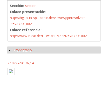
Sección:
section
Enlace presentación:
http://digital.iai.spk-berlin.de/viewer/ppnresolver?
id=787231002
Enlace referencia:
http://www.iaicat.de/DB=1/PPN?PPN=787231002
Proprietario
Mostrar
7.1922=Nr. 76,14