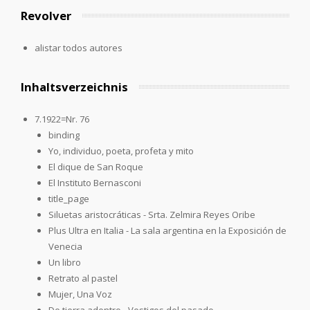
Revolver
alistar todos autores
Inhaltsverzeichnis
7.1922=Nr. 76
binding
Yo, individuo, poeta, profeta y mito
El dique de San Roque
El Instituto Bernasconi
title_page
Siluetas aristocráticas - Srta. Zelmira Reyes Oribe
Plus Ultra en Italia - La sala argentina en la Exposición de
Venecia
Un libro
Retrato al pastel
Mujer, Una Voz
De tierra adentro - Vestigos del pasado