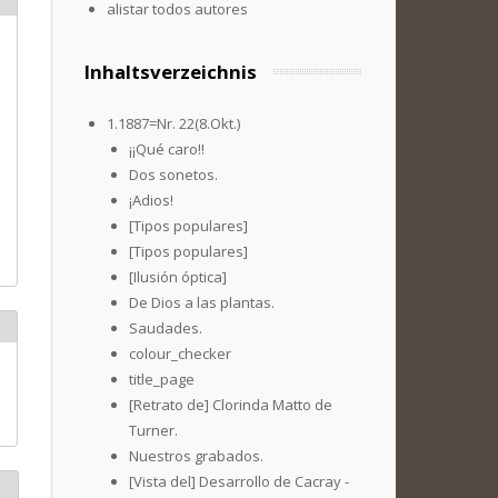
alistar todos autores
Inhaltsverzeichnis
1.1887=Nr. 22(8.Okt.)
¡¡Qué caro!!
Dos sonetos.
¡Adios!
[Tipos populares]
[Tipos populares]
[Ilusión óptica]
De Dios a las plantas.
Saudades.
colour_checker
title_page
[Retrato de] Clorinda Matto de
Turner.
Nuestros grabados.
[Vista del] Desarrollo de Cacray -