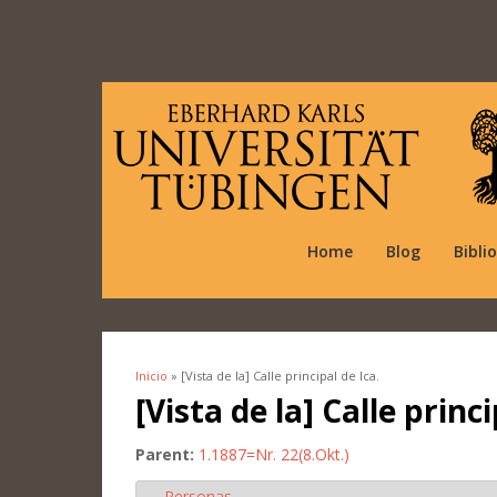
Home
Blog
Bibli
Inicio
» [Vista de la] Calle principal de Ica.
Se encuentra usted aquí
[Vista de la] Calle princi
Parent:
1.1887=Nr. 22(8.Okt.)
Personas
Ocultar