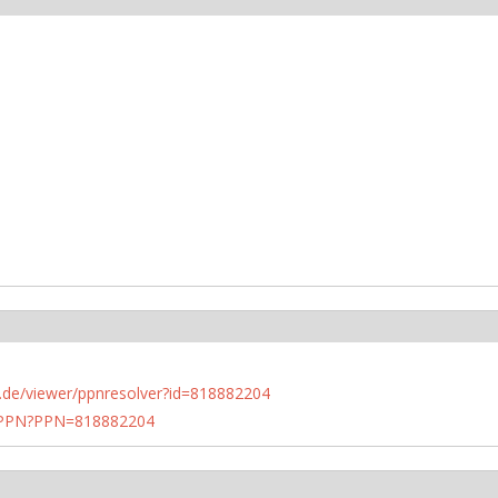
rlin.de/viewer/ppnresolver?id=818882204
1/PPN?PPN=818882204