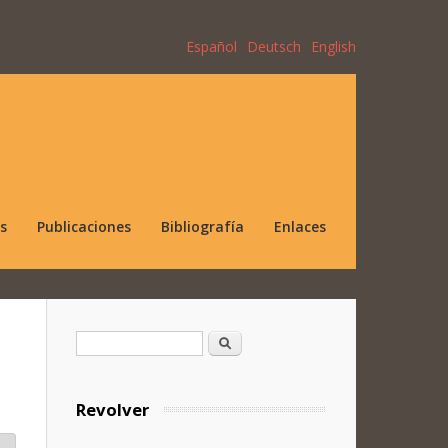
Español
Deutsch
English
s
Publicaciones
Bibliografía
Enlaces
Formulario de búsqueda
Buscar
Revolver