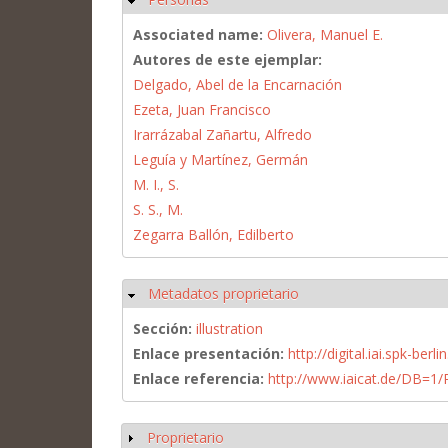
Associated name:
Olivera, Manuel E.
Autores de este ejemplar:
Delgado, Abel de la Encarnación
Ezeta, Juan Francisco
Irarrázabal Zañartu, Alfredo
Leguía y Martínez, Germán
M. I., S.
S. S., M.
Zegarra Ballón, Edilberto
Metadatos proprietario
Ocultar
Sección:
illustration
Enlace presentación:
http://digital.iai.spk-be
Enlace referencia:
http://www.iaicat.de/DB=
Proprietario
Mostrar