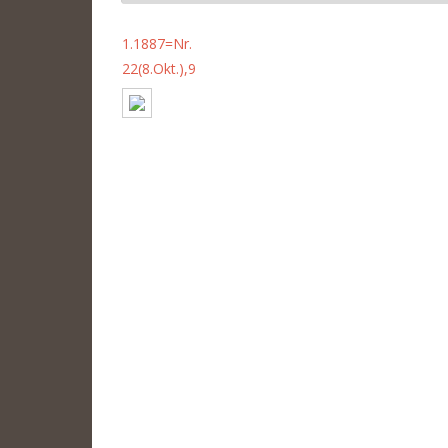
1.1887=Nr.
22(8.Okt.),9