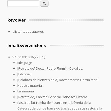
Formulario de búsqueda
Buscar
Revolver
alistar todos autores
Inhaltsverzeichnis
5.1891=Nr. 216(27.Juni)
title_page
[Retrato de] Doctor Pedro F[ermín] Cevallos.
[Editorial]
[Palabras de bienvenida a] Doctor Martín García Merú.
Nuestro material
La semana
[Retrato de] Capitán General Francisco Pizarro.
[Vista de la] Tumba de Pizarro en la bóveda de la
Catedral, de donde han sido trasladados sus restos a la