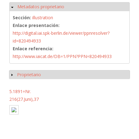
Metadatos proprietario
Ocultar
Sección:
illustration
Enlace presentación:
http://digital.iai.spk-berlin.de/viewer/ppnresolver?
id=820494933
Enlace referencia:
http://www.iaicat.de/DB=1/PPN?PPN=820494933
Proprietario
Mostrar
5.1891=Nr.
216(27.Juni),37