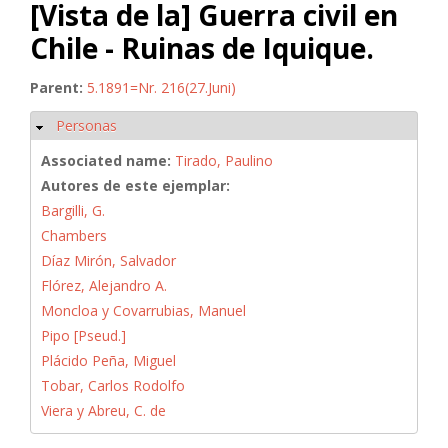
[Vista de la] Guerra civil en
Chile - Ruinas de Iquique.
Parent:
5.1891=Nr. 216(27.Juni)
Personas
Ocultar
Associated name:
Tirado, Paulino
Autores de este ejemplar:
Bargilli, G.
Chambers
Díaz Mirón, Salvador
Flórez, Alejandro A.
Moncloa y Covarrubias, Manuel
Pipo [Pseud.]
Plácido Peña, Miguel
Tobar, Carlos Rodolfo
Viera y Abreu, C. de