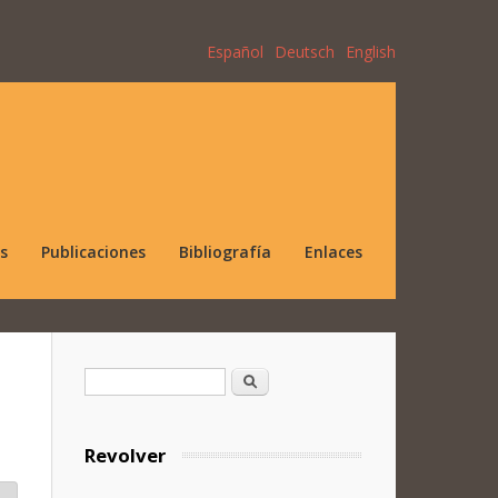
Español
Deutsch
English
s
Publicaciones
Bibliografía
Enlaces
Formulario de búsqueda
Buscar
Revolver