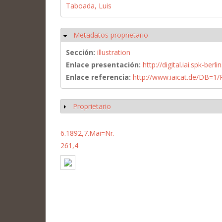
Taboada, Luis
Metadatos proprietario
Ocultar
Sección:
illustration
Enlace presentación:
http://digital.iai.spk-be
Enlace referencia:
http://www.iaicat.de/DB=
Proprietario
Mostrar
6.1892,7.Mai=Nr.
261,4