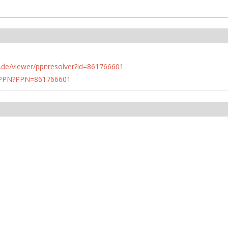
rlin.de/viewer/ppnresolver?id=861766601
1/PPN?PPN=861766601