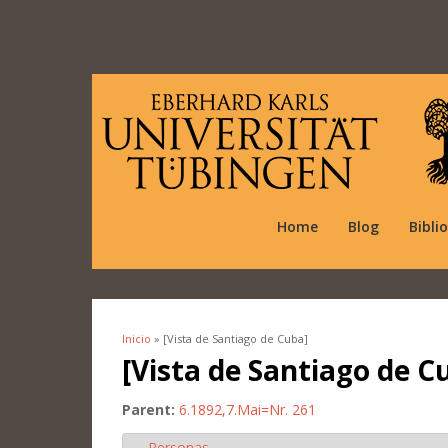
Home
Blog
Bibli
Inicio
» [Vista de Santiago de Cuba]
Se encuentra usted aquí
[Vista de Santiago de C
Parent:
6.1892,7.Mai=Nr. 261
Personas
Ocultar