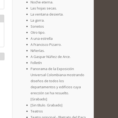
Noche eterna.
Las hojas secas.
La ventana desierta.
La gorra.
Sonetos
Otro tipo.
A una estrella
A Francisco Pizarro.
Niñerías.
A Gaspar Núñez de Arce.
Folletín
Panorama de la Exposición
Universal Colombiana mostrando
diseños de todos los
departamentos y edificios cuya
erección se ha resuelto.
[Grabado]
[Sin título. Grabado]
Teatros
Teatro principal - [Retrato de] Paco