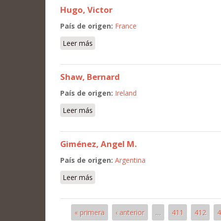
Hugo, Victor
País de origen:
France
Leer más
sobre Hugo, Victor
Shaw, Bernard
País de origen:
Ireland
Leer más
sobre Shaw, Bernard
Giménez, Angel M.
País de origen:
Argentina
Leer más
sobre Giménez, Angel M.
« primera
‹ anterior
…
411
412
4
Páginas