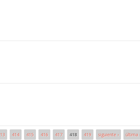
13
414
415
416
417
418
419
siguiente ›
última 