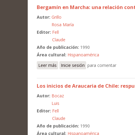
Bergamín en Marcha: una relación con
Autor:
Grillo
Rosa María
Editor:
Fell
Claude
Año de publicación:
1990
Área cultural:
Hispanoamérica
Leer más
sobre Bergamín en Marcha: una relación
Inicie sesión
para comentar
Los inicios de Araucaria de Chile: resp
Autor:
Bocaz
Luis
Editor:
Fell
Claude
Año de publicación:
1990
Área cultural:
Hispanoamérica