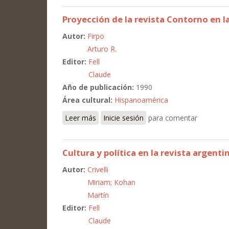
Proyección de la revista Contorno en l
Autor:
Firpo
Arturo R.
Editor:
Fell
Claude
Año de publicación:
1990
Área cultural:
Hispanoamérica
Leer más
sobre Proyección de la revista Contorno 
Inicie sesión
para comentar
Cultura y política en la revista argent
Autor:
Crivelli
Miriam; Kohan
Martín
Editor:
Fell
Claude