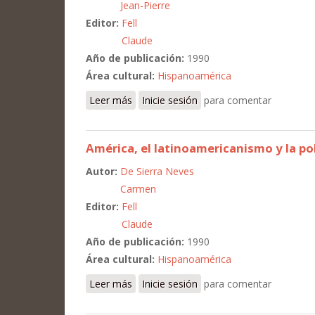
Jean-Pierre
Editor:
Fell
Claude
Año de publicación:
1990
Área cultural:
Hispanoamérica
Leer más
sobre La revue Disco et les débuts du 
Inicie sesión
para comentar
América, el latinoamericanismo y la po
Autor:
De Sierra Neves
Carmen
Editor:
Fell
Claude
Año de publicación:
1990
Área cultural:
Hispanoamérica
Leer más
sobre América, el latinoamericanismo y l
Inicie sesión
para comentar