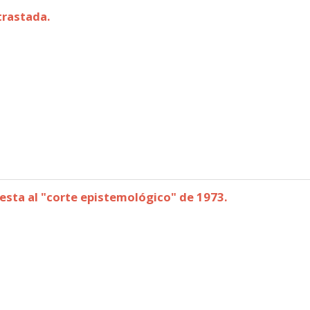
trastada.
 contrastada.
uesta al "corte epistemológico" de 1973.