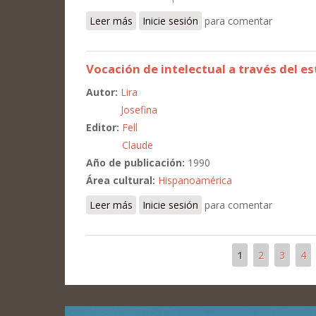
Leer más
sobre Los inicios de Araucaria de Chile:
Inicie sesión
para comentar
Vocación de intelectual a través del e
Autor:
Lira
Josefina
Editor:
Fell
Claude
Año de publicación:
1990
Área cultural:
Hispanoamérica
Leer más
sobre Vocación de intelectual a través d
Inicie sesión
para comentar
1
2
3
4
Páginas