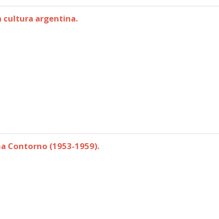
a cultura argentina.
en la cultura argentina.
ina Contorno (1953-1959).