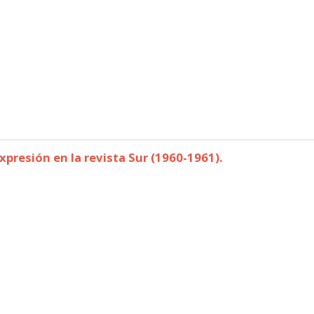
tural.
expresión en la revista Sur (1960-1961).
: su expresión en la revista Sur (1960-1961).