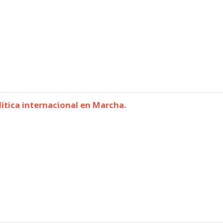
péronisme.
lítica internacional en Marcha.
a política internacional en Marcha.