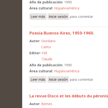
Año de publicación:
1990
Área cultural:
Hispanoamérica
Leer más
sobre Cultura y política en la revista a
Inicie sesión
para comentar
Poesía Buenos Aires, 1950-1960.
Autor:
Giordano
Carlos
Editor:
Fell
Claude
Año de publicación:
1990
Área cultural:
Hispanoamérica
Leer más
sobre Poesía Buenos Aires, 1950-1960.
Inicie sesión
para comentar
La revue Disco et les débuts du péroni
Autor:
Bernes