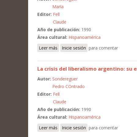
María
Editor:
Fell
Claude
Año de publicación:
1990
Área cultural:
Hispanoamérica
Leer más
sobre Crisis (1973-1976): un proyecto cul
Inicie sesión
para comentar
La crisis del liberalismo argentino: su 
Autor:
Sondereguer
Pedro COntrado
Editor:
Fell
Claude
Año de publicación:
1990
Área cultural:
Hispanoamérica
Leer más
sobre La crisis del liberalismo argentino
Inicie sesión
para comentar