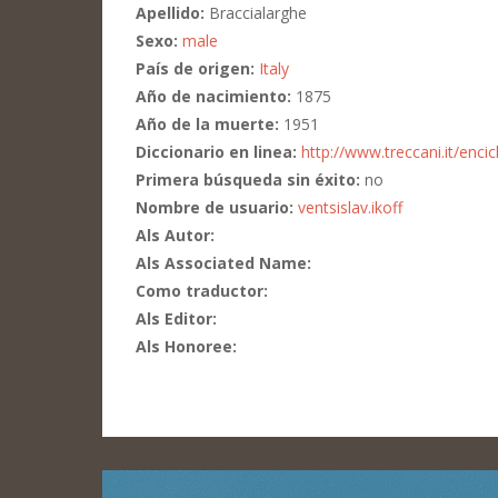
Apellido:
Braccialarghe
Sexo:
male
País de origen:
Italy
Año de nacimiento:
1875
Año de la muerte:
1951
Diccionario en linea:
http://www.treccani.it/en
Primera búsqueda sin éxito:
no
Nombre de usuario:
ventsislav.ikoff
Als Autor:
Als Associated Name:
Como traductor:
Als Editor:
Als Honoree: