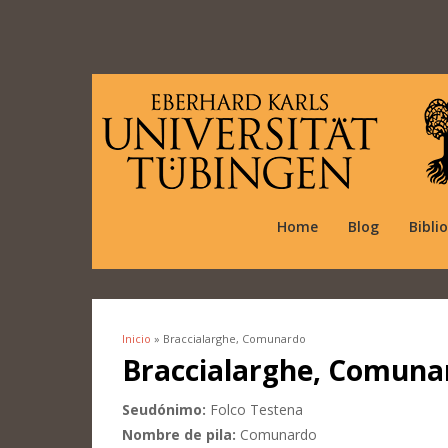
Home
Blog
Bibli
Inicio
» Braccialarghe, Comunardo
Se encuentra usted aquí
Braccialarghe, Comuna
Seudónimo:
Folco Testena
Nombre de pila:
Comunardo