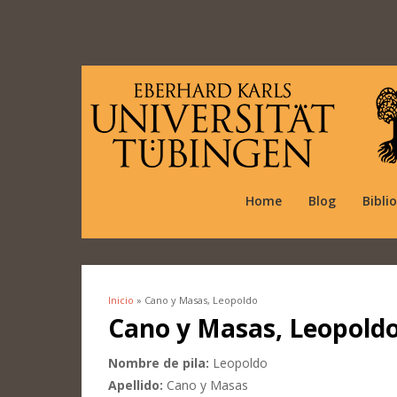
Home
Blog
Bibli
Inicio
» Cano y Masas, Leopoldo
Se encuentra usted aquí
Cano y Masas, Leopold
Nombre de pila:
Leopoldo
Apellido:
Cano y Masas