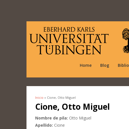
Home
Blog
Bibli
Inicio
» Cione, Otto Miguel
Se encuentra usted aquí
Cione, Otto Miguel
Nombre de pila:
Otto Miguel
Apellido:
Cione