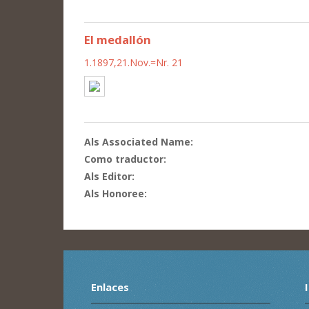
El medallón
1.1897,21.Nov.=Nr. 21
Als Associated Name:
Como traductor:
Als Editor:
Als Honoree:
Enlaces