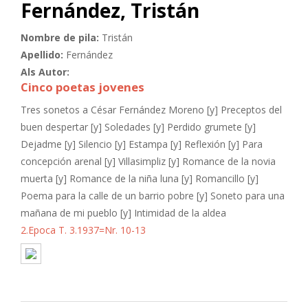
Fernández, Tristán
Nombre de pila:
Tristán
Apellido:
Fernández
Als Autor:
Cinco poetas jovenes
Tres sonetos a César Fernández Moreno [y] Preceptos del
buen despertar [y] Soledades [y] Perdido grumete [y]
Dejadme [y] Silencio [y] Estampa [y] Reflexión [y] Para
concepción arenal [y] Villasimpliz [y] Romance de la novia
muerta [y] Romance de la niña luna [y] Romancillo [y]
Poema para la calle de un barrio pobre [y] Soneto para una
mañana de mi pueblo [y] Intimidad de la aldea
2.Epoca T. 3.1937=Nr. 10-13