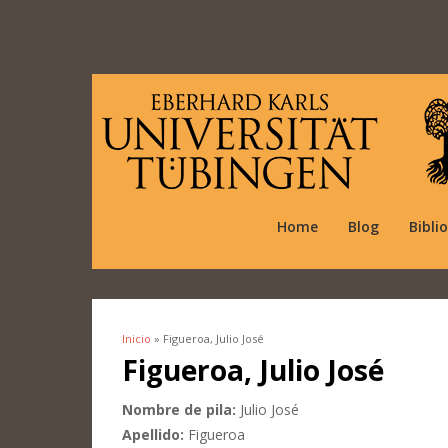
Home
Blog
Bibli
Inicio
» Figueroa, Julio José
Se encuentra usted aquí
Figueroa, Julio José
Nombre de pila:
Julio José
Apellido:
Figueroa