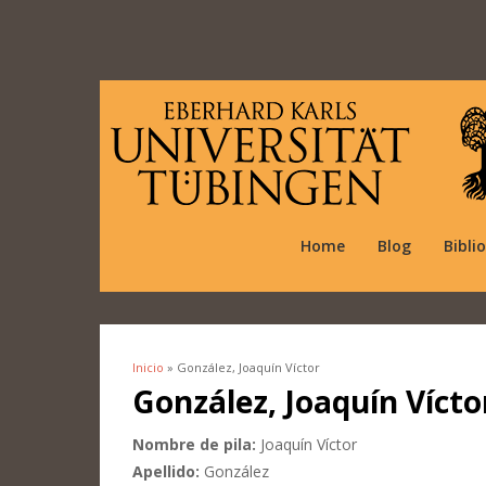
Home
Blog
Bibli
Inicio
» González, Joaquín Víctor
Se encuentra usted aquí
González, Joaquín Vícto
Nombre de pila:
Joaquín Víctor
Apellido:
González