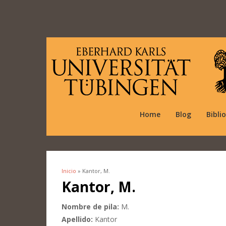
Home
Blog
Bibli
Inicio
» Kantor, M.
Se encuentra usted aquí
Kantor, M.
Nombre de pila:
M.
Apellido:
Kantor