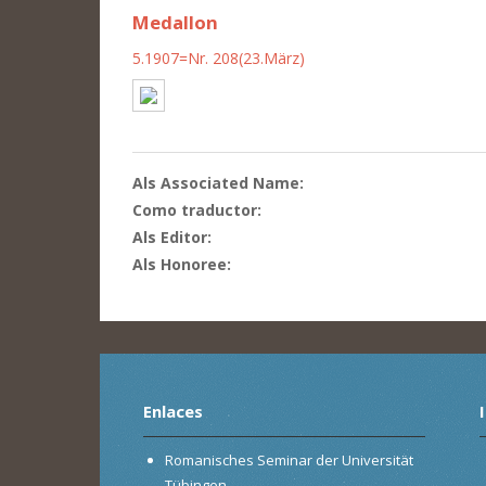
Medallon
5.1907=Nr. 208(23.März)
Als Associated Name:
Como traductor:
Als Editor:
Als Honoree:
Enlaces
Romanisches Seminar der Universität
Tübingen