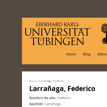
Home
Blog
Bibli
Inicio
» Larrañaga, Federico
Se encuentra usted aquí
Larrañaga, Federico
Nombre de pila:
Federico
Apellido:
Larrañaga