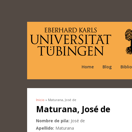
Home
Blog
Bibli
Inicio
» Maturana, José de
Se encuentra usted aquí
Maturana, José de
Nombre de pila:
José de
Apellido:
Maturana