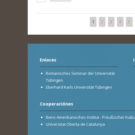
1
2
3
4
5
Páginas
Enlaces
Romanisches Seminar der Universität
Tübingen
Eberhard Karls Universität Tübingen
Cooperaciónes
Ibero-Amerikanisches Institut - Preußischer Kultur
Universitat Oberta de Catalunya