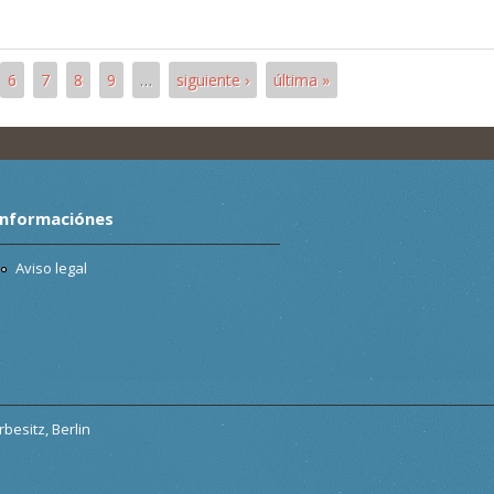
6
7
8
9
…
siguiente ›
última »
Informaciónes
Aviso legal
besitz, Berlin