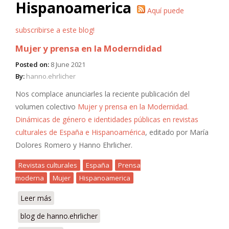
Hispanoamerica
Aquí puede
subscribirse a este blog!
Mujer y prensa en la Moderndidad
Posted on:
8 June 2021
By:
hanno.ehrlicher
Nos complace anunciarles la reciente publicación del
volumen colectivo
Mujer y prensa en la Modernidad.
Dinámicas de género e identidades públicas en revistas
culturales de España e Hispanoamérica
, editado por María
Dolores Romero y Hanno Ehrlicher.
Revistas culturales
España
Prensa
moderna
Mujer
Hispanoamerica
Leer más
sobre Mujer y prensa en la Moderndidad
blog de hanno.ehrlicher