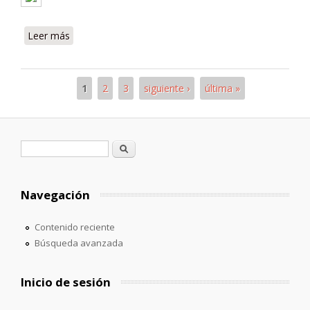
Leer más
sobre Para ti
1
2
3
siguiente ›
última »
Páginas
Formulario de búsqueda
Buscar
Navegación
Contenido reciente
Búsqueda avanzada
Inicio de sesión