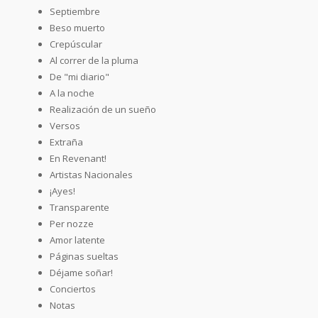
Septiembre
Beso muerto
Crepúscular
Al correr de la pluma
De "mi diario"
A la noche
Realización de un sueño
Versos
Extraña
En Revenant!
Artistas Nacionales
¡Ayes!
Transparente
Per nozze
Amor latente
Páginas sueltas
Déjame soñar!
Conciertos
Notas