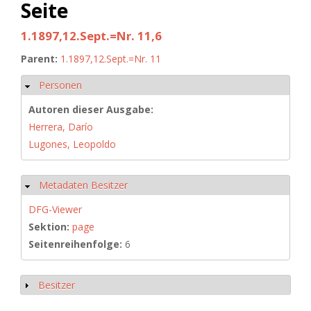
Seite
1.1897,12.Sept.=Nr. 11,6
Parent:
1.1897,12.Sept.=Nr. 11
Personen
Hide
Autoren dieser Ausgabe:
Herrera, Darío
Lugones, Leopoldo
Metadaten Besitzer
Hide
DFG-Viewer
Sektion:
page
Seitenreihenfolge:
6
Besitzer
Show