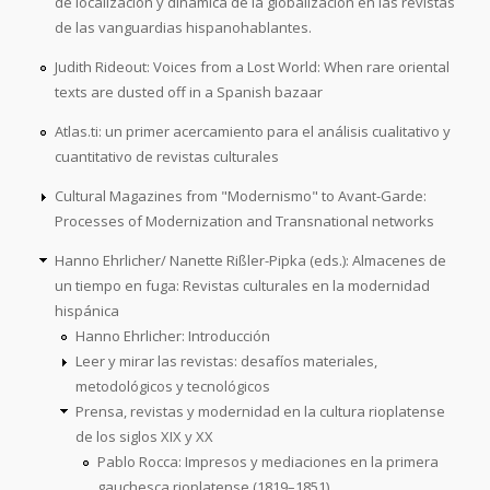
de localización y dinámica de la globalización en las revistas
de las vanguardias hispanohablantes.
Judith Rideout: Voices from a Lost World: When rare oriental
texts are dusted off in a Spanish bazaar
Atlas.ti: un primer acercamiento para el análisis cualitativo y
cuantitativo de revistas culturales
Cultural Magazines from "Modernismo" to Avant-Garde:
Processes of Modernization and Transnational networks
Hanno Ehrlicher/ Nanette Rißler-Pipka (eds.): Almacenes de
un tiempo en fuga: Revistas culturales en la modernidad
hispánica
Hanno Ehrlicher: Introducción
Leer y mirar las revistas: desafíos materiales,
metodológicos y tecnológicos
Prensa, revistas y modernidad en la cultura rioplatense
de los siglos XIX y XX
Pablo Rocca: Impresos y mediaciones en la primera
gauchesca rioplatense (1819–1851)