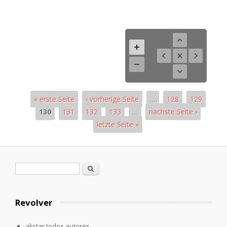
« erste Seite
‹ vorherige Seite
…
128
129
130
131
132
133
…
nächste Seite ›
letzte Seite »
Páginas
Formulario de búsqueda
Buscar
Revolver
alistar todos autores