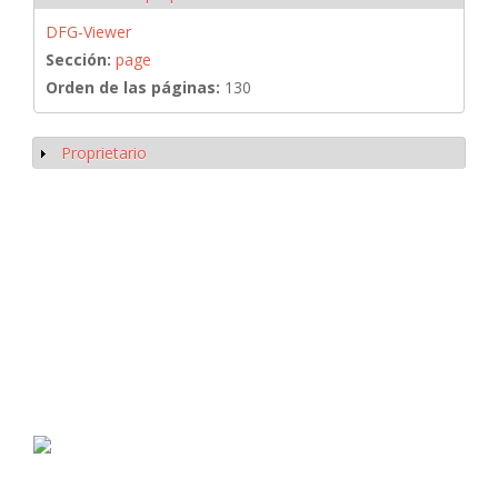
DFG-Viewer
Sección:
page
Orden de las páginas:
130
Proprietario
Mostrar