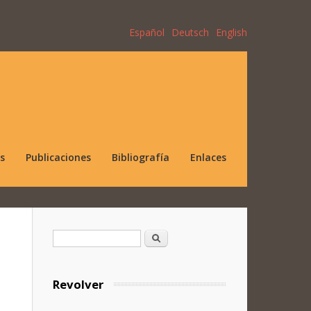
Español
Deutsch
English
s
Publicaciones
Bibliografía
Enlaces
Formulario de búsqueda
Buscar
Revolver