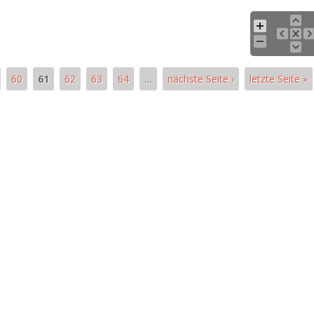
60
61
62
63
64
…
nächste Seite ›
letzte Seite »