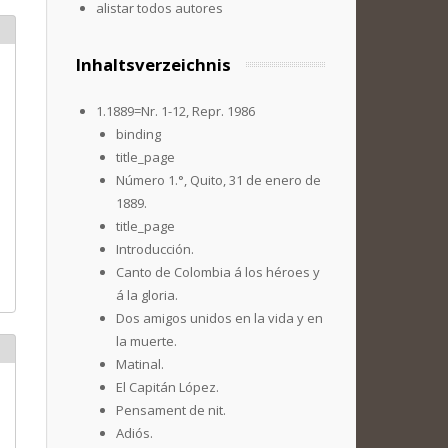
alistar todos autores
Inhaltsverzeichnis
1.1889=Nr. 1-12, Repr. 1986
binding
title_page
Número 1.°, Quito, 31 de enero de
1889.
title_page
Introducción.
Canto de Colombia á los héroes y
á la gloria.
Dos amigos unidos en la vida y en
la muerte.
Matinal.
El Capitán López.
Pensament de nit.
Adiós.