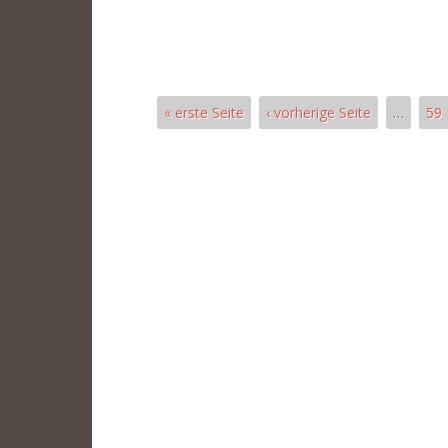
« erste Seite
‹ vorherige Seite
…
59
Páginas