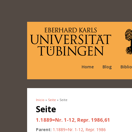
Home
Blog
Bibli
Inicio
»
Seite
» Seite
Se encuentra usted aquí
Seite
1.1889=Nr. 1-12, Repr. 1986,61
Parent:
1.1889=Nr. 1-12, Repr. 1986