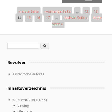
« erste Seite
‹ vorherige Seite
…
12
13
14
15
16
17
…
nächste Seite ›
letzte
Seite »
Páginas
Formulario de búsqueda
Buscar
Revolver
alistar todos autores
Inhaltsverzeichnis
5.1931=Nr. 226(31.Dez.)
binding
title_page