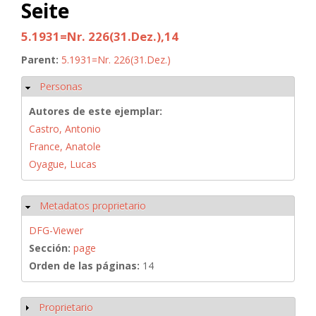
Seite
5.1931=Nr. 226(31.Dez.),14
Parent:
5.1931=Nr. 226(31.Dez.)
Personas
Ocultar
Autores de este ejemplar:
Castro, Antonio
France, Anatole
Oyague, Lucas
Metadatos proprietario
Ocultar
DFG-Viewer
Sección:
page
Orden de las páginas:
14
Proprietario
Mostrar