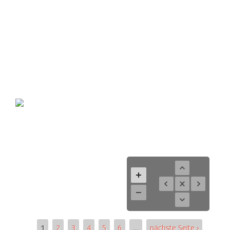
1
2
3
4
5
6
…
nächste Seite ›