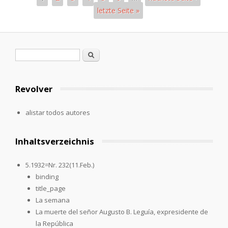
letzte Seite »
Páginas
Formulario de búsqueda
Buscar
Revolver
alistar todos autores
Inhaltsverzeichnis
5.1932=Nr. 232(11.Feb.)
binding
title_page
La semana
La muerte del señor Augusto B. Leguía, expresidente de
la República