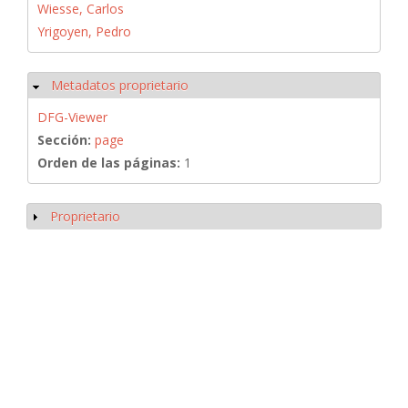
Wiesse, Carlos
Yrigoyen, Pedro
Metadatos proprietario
Ocultar
DFG-Viewer
Sección:
page
Orden de las páginas:
1
Proprietario
Mostrar