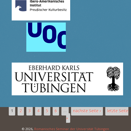
1
2
3
4
5
6
…
nächste Seite ›
letzte Seite
»
© 2026,
Romanisches Seminar der Universität Tübingen