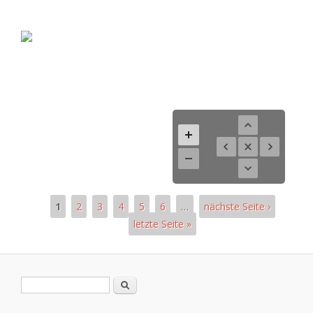
1
2
3
4
5
6
…
nächste Seite ›
letzte Seite »
Páginas
Formulario de búsqueda
Buscar