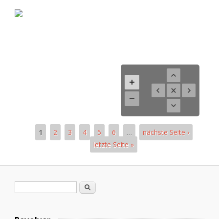
1
2
3
4
5
6
…
nächste Seite ›
letzte Seite »
Páginas
Formulario de búsqueda
Buscar