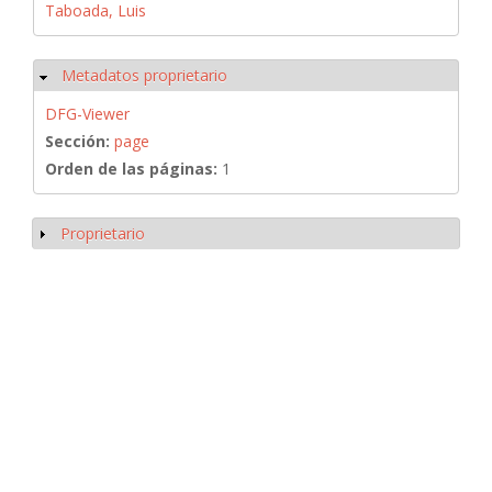
Taboada, Luis
Metadatos proprietario
Ocultar
DFG-Viewer
Sección:
page
Orden de las páginas:
1
Proprietario
Mostrar