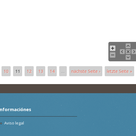
10
11
12
13
14
…
nächste Seite ›
letzte Seite »
Informaciónes
Aviso legal