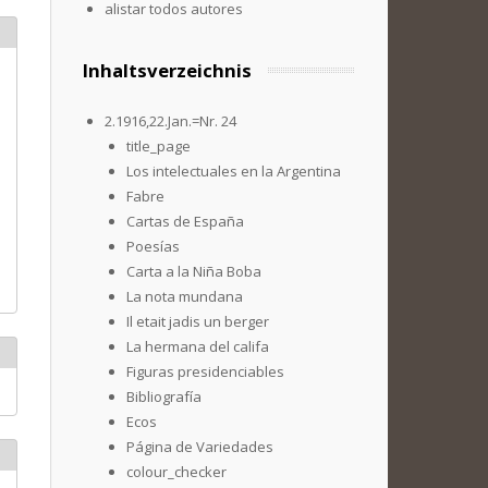
alistar todos autores
Inhaltsverzeichnis
2.1916,22.Jan.=Nr. 24
title_page
Los intelectuales en la Argentina
Fabre
Cartas de España
Poesías
Carta a la Niña Boba
La nota mundana
Il etait jadis un berger
La hermana del califa
Figuras presidenciables
Bibliografía
Ecos
Página de Variedades
colour_checker