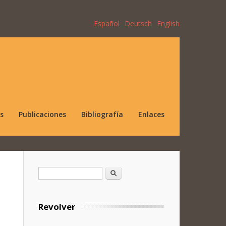
Español
Deutsch
English
s
Publicaciones
Bibliografía
Enlaces
Formulario de búsqueda
Buscar
Revolver