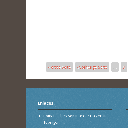
« erste Seite
‹ vorherige Seite
…
9
Páginas
Enlaces
Romanisches Seminar der Universität
Tübingen