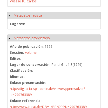
Wiesse R., Carlos
Metadatos revista
Ocultar
Lugares:
Metadatos proprietario
Ocultar
Año de publicación:
1929
Sección:
volume
Editor:
Lugar de conservación:
Per bi 61 : 1,3(1929)
Clasificación:
Idiomas:
Enlace presentación:
http://digital.iai.spk-berlin.de/viewer/ppnresolver?
id=790763389
Enlace referencia:
http://www.iaicat.de/DB=1/PPN?PPN=790763389