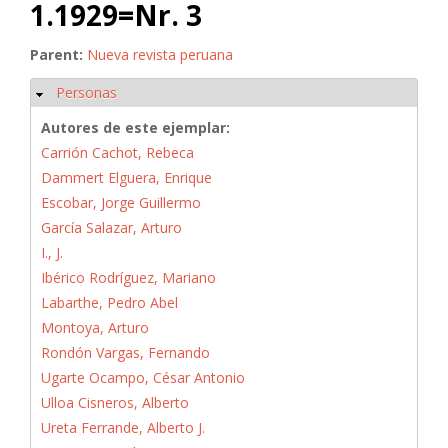
1.1929=Nr. 3
Parent:
Nueva revista peruana
Personas
Ocultar
Autores de este ejemplar:
Carrión Cachot, Rebeca
Dammert Elguera, Enrique
Escobar, Jorge Guillermo
García Salazar, Arturo
I., J.
Ibérico Rodríguez, Mariano
Labarthe, Pedro Abel
Montoya, Arturo
Rondón Vargas, Fernando
Ugarte Ocampo, César Antonio
Ulloa Cisneros, Alberto
Ureta Ferrande, Alberto J.