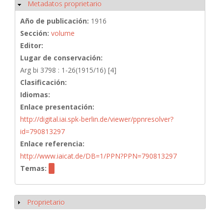
Metadatos proprietario
Ocultar
Año de publicación:
1916
Sección:
volume
Editor:
Lugar de conservación:
Arg bi 3798 : 1-26(1915/16) [4]
Clasificación:
Idiomas:
Enlace presentación:
http://digital.iai.spk-berlin.de/viewer/ppnresolver?
id=790813297
Enlace referencia:
http://www.iaicat.de/DB=1/PPN?PPN=790813297
Temas:
Proprietario
Mostrar