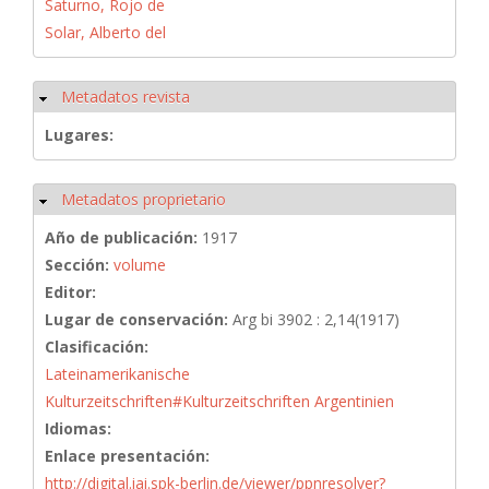
Saturno, Rojo de
Solar, Alberto del
Metadatos revista
Ocultar
Lugares:
Metadatos proprietario
Ocultar
Año de publicación:
1917
Sección:
volume
Editor:
Lugar de conservación:
Arg bi 3902 : 2,14(1917)
Clasificación:
Lateinamerikanische
Kulturzeitschriften#Kulturzeitschriften Argentinien
Idiomas:
Enlace presentación:
http://digital.iai.spk-berlin.de/viewer/ppnresolver?