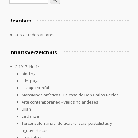
Formulario de búsqueda
Revolver
alistar todos autores
Inhaltsverzeichnis
2.1917=Nr. 14
binding
title_page
El viaje triunfal
Mansiones artísticas - La casa de Don Carlos Reyles
Arte contemporáneo - Viejos holandeses
Lilian
La danza
Tercer salón anual de acuarelistas, pastelistas y
aguavertistas
La estatua