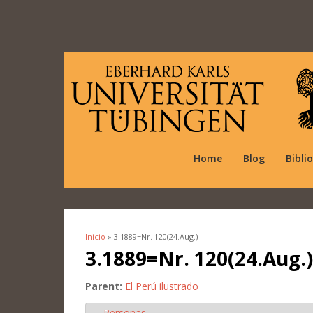
Home
Blog
Bibli
Inicio
» 3.1889=Nr. 120(24.Aug.)
Se encuentra usted aquí
3.1889=Nr. 120(24.Aug.)
Parent:
El Perú ilustrado
Personas
Ocultar