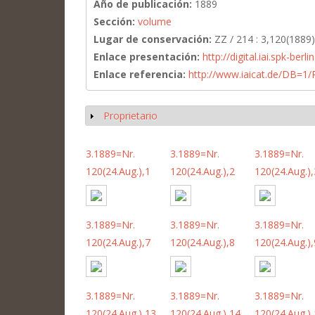
Año de publicación:
1889
Sección:
volume
Lugar de conservación:
ZZ / 214 : 3,120(1889)
Enlace presentación:
http://digital.iai.spk-be
Enlace referencia:
http://www.iaicat.de/DB=
Proprietario
Mostrar
3.1889=Nr.
3.1889=Nr.
3.1889=Nr.
120(24.Aug.),1
120(24.Aug.),2
120(24.Aug.),
3.1889=Nr.
3.1889=Nr.
3.1889=Nr.
120(24.Aug.),7
120(24.Aug.),8
120(24.Aug.),
3.1889=Nr.
3.1889=Nr.
3.1889=Nr.
120(24.Aug.),13
120(24.Aug.),14
120(24.Aug.)