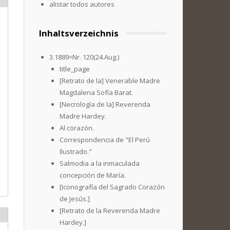
alistar todos autores
Inhaltsverzeichnis
3.1889=Nr. 120(24.Aug.)
title_page
[Retrato de la] Venerable Madre
Magdalena Sofía Barat.
[Necrología de la] Reverenda
Madre Hardey.
Al corazón.
Correspondencia de "El Perú
Ilustrado."
Salmodia a la inmaculada
concepción de María.
[Iconografía del Sagrado Corazón
de Jesús.]
[Retrato de la Reverenda Madre
Hardey.]