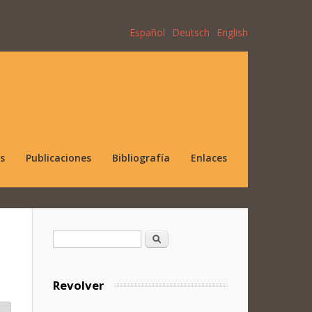
Español
Deutsch
English
s
Publicaciones
Bibliografía
Enlaces
Formulario de búsqueda
Buscar
Revolver